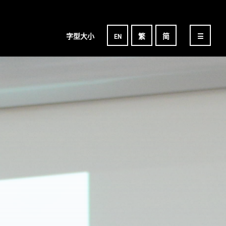
字型大小
EN
繁
简
☰