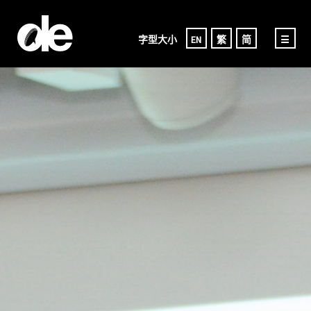
字型大小
EN
繁
简
☰