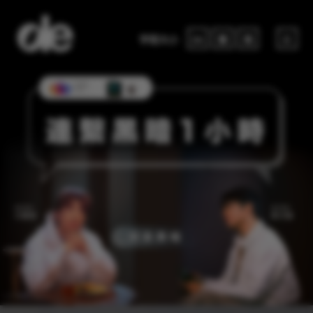
字型大小
EN
繁
简
☰