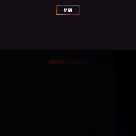
對話體驗・黑暗中
關閉
對話
#DialogueInAllColors