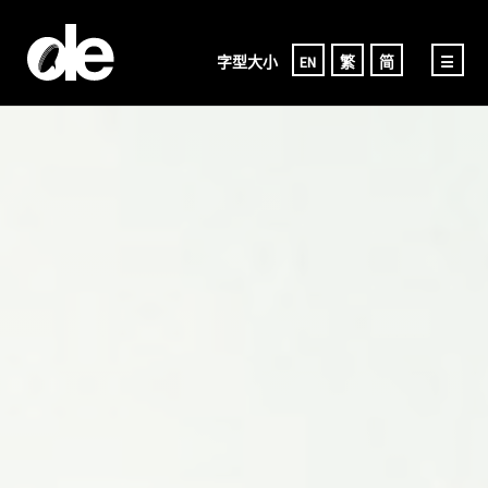
字型大小
EN
繁
简
☰