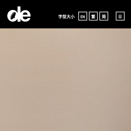
字型大小
EN
繁
简
☰