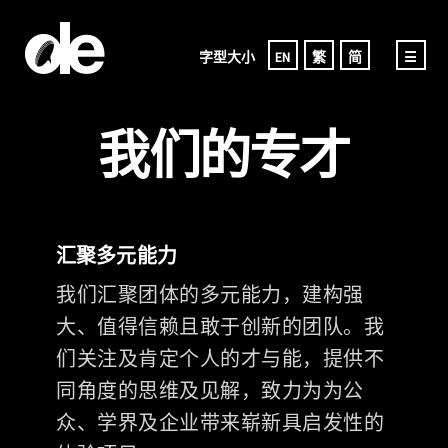
字型大小
EN
繁
简
☰
我们的专才
汇聚多元能力
我们汇聚团体的多元能力，建构强
大、值得信赖且敢于创新的团队。我
们关注及肯定个人的才与能，提供不
同角度的思维及见解，致力为为公
众、学界及企业带来崭新具启发性的