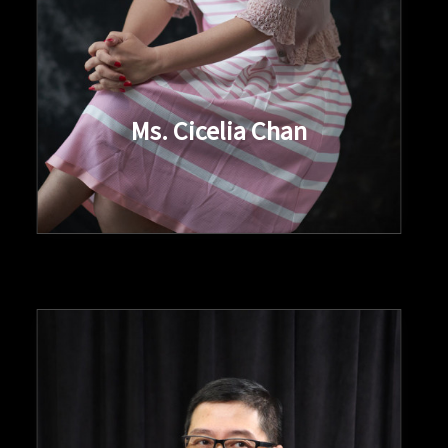
Ms. Cicelia Chan