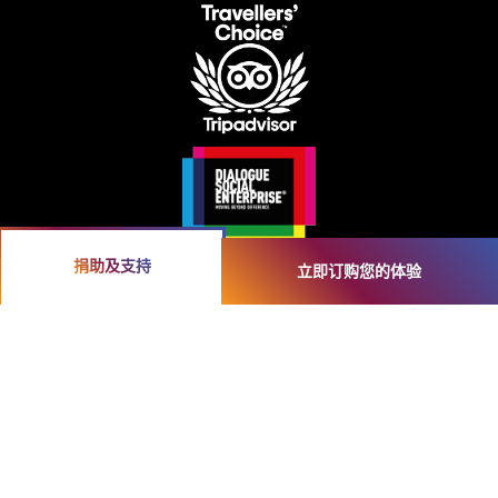
捐助及支持
立即订购您的体验