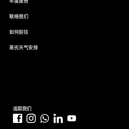
年度报告
联络我们
如何前往
恶劣天气安排
追踪我们