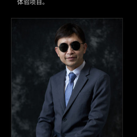
体验项目。