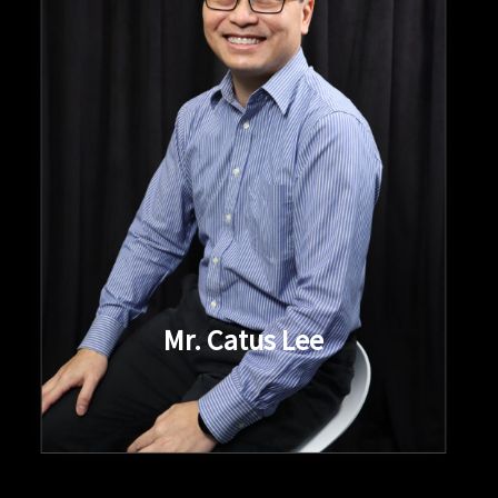
Mr. Catus Lee