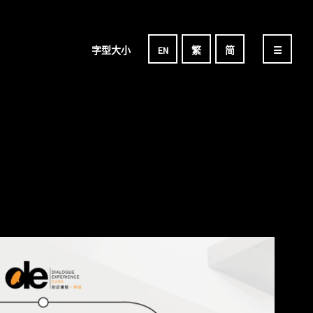
字型大小
EN
繁
简
☰