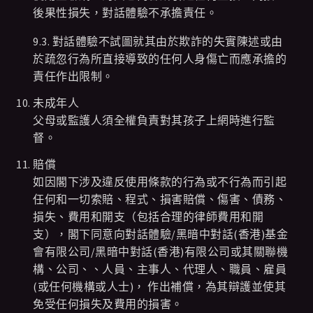
後果性損失，對話體驗不承擔責任。
9.3. 對話體驗不試圖就其由於欺詐的失實陳述或由
於疏忽行為所直接導致的任何人身傷亡而應承擔的
責任作出限制。
未成年人
父母或監護人須全權負責對其孩子上網時進行監
督。
賠償
如因閣下涉及違反使用條款的行為或不行為而引起
任何和一切索賠、程式、損害賠償、傷害、債務、
損失、費用和開支（包括合理的律師費用和開
支），閣下同意向對話體驗/黑暗中對話(香港)基金
會有限公司/黑暗中對話(香港)有限公司或其關聯機
構、公司、、人員、主事人、代理人、職員、雇員
(或任何機構或人士)， 作出補償，為其辯護並使其
免受任何損失及費用的損害。