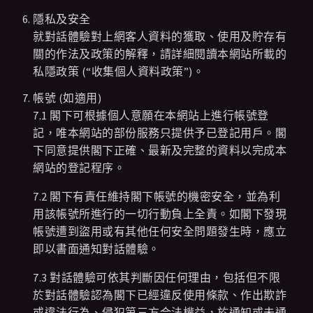
隱私及安全
就對話體驗對上網客人資料的獲取、使用及貯存有
關的作法及政策的解釋，請詳細閱讀本網站所載的
私隱政策 (“收集個人資料政策”)。
帳號 (如適用)
7.1 閣下可根據個人意願在本網站上進行帳號登
記，唯本網站的部份服務只提供予已登記用戶。閣
下同意提供閣下正確、最新及完整的資料以完成本
網站的登記程序。
7.2 閣下有責任維持閣下帳號的機密安全，並為利
用該帳號所進行的一切行動負上全責。如閣下發現
帳號遭到盜用或有其他任何安全問題發生時，應立
即以書面通知對話體驗。
7.3 對話體驗可依其判斷因任何理由，包括但不限
於對話體驗認為閣下已經違反使用條款、作出欺詐
或違法行為、侵犯第三方合法權益，於通知或未通