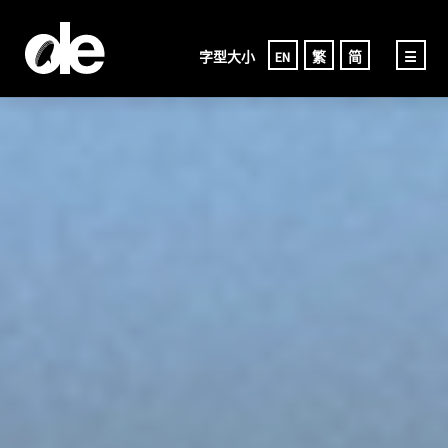
字型大小
EN
繁
简
☰