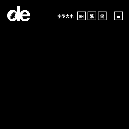
字型大小
EN
繁
简
☰