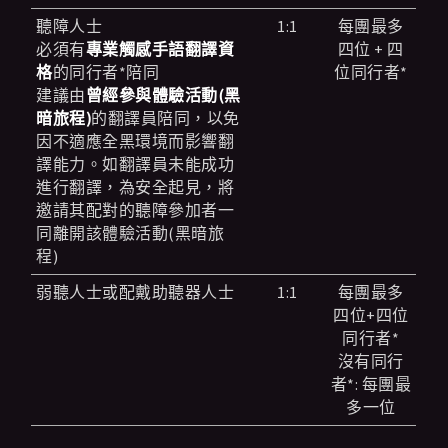
聽障人士
1:1
每團最多
必須有
專業觸感手語翻譯資
四位 + 四
格
的同行者*陪同
位同行者*
建議由
曾經參與體驗活動(黑
暗旅程)
的翻譯員陪同，以免
因不適應全黑環境而影響翻
譯能力。如翻譯員未能成功
進行翻譯，為安全起見，將
邀請其配對的聽障參加者一
同離開該體驗活動(黑暗旅
程)
弱聽人士或配戴助聽器人士
1:1
每團最多
四位+四位
同行者*
沒有同行
者*: 每團最
多一位