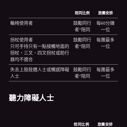
陪同比例
旅團安排
輪椅使用者
鼓勵同行
每60分鐘
者*陪同
一位
拐杖使用者
鼓勵同行
每團最多
只可手持只有一點接觸地面的
者*陪同
一位
拐杖，三叉、四叉拐杖或助行
器均不適合
失去上肢肢體人士或觸感障礙
鼓勵同行
每團最多
人士
者*陪同
一位
聽力障礙人士
陪同比例
旅團安排