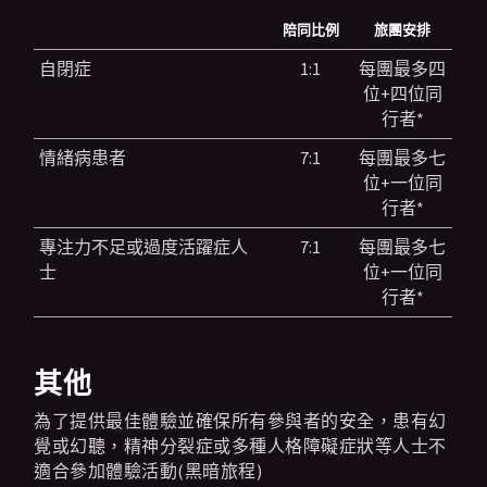
陪同比例
旅團安排
自閉症
1:1
每團最多四
位+四位同
行者*
情緒病患者
7:1
每團最多七
位+一位同
行者*
專注力不足或過度活躍症人
7:1
每團最多七
士
位+一位同
行者*
其他
為了提供最佳體驗並確保所有參與者的安全，患有幻
覺或幻聽，精神分裂症或多種人格障礙症狀等人士不
適合參加體驗活動(黑暗旅程)